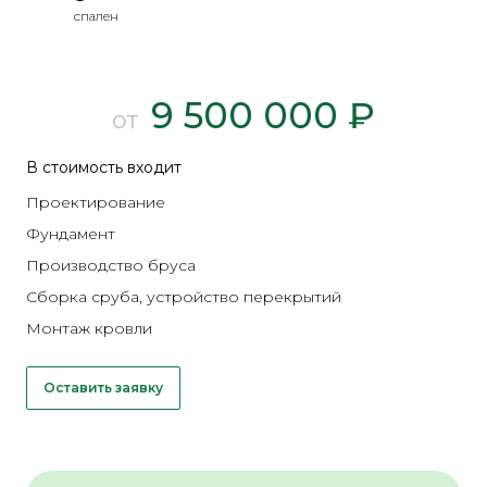
спален
9 500 000 ₽
от
В стоимость входит
Проектирование
Фундамент
Производство бруса
Сборка сруба, устройство перекрытий
Монтаж кровли
Оставить заявку